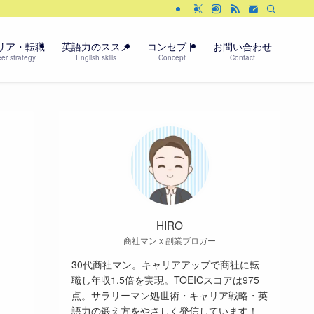
リア・転職
英語力のススメ
コンセプト
お問い合わせ
er strategy
English skills
Concept
Contact
HIRO
商社マン x 副業ブロガー
30代商社マン。キャリアアップで商社に転
職し年収1.5倍を実現。TOEICスコアは975
点。サラリーマン処世術・キャリア戦略・英
語力の鍛え方をやさしく発信しています！