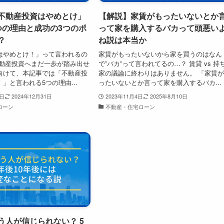
不動産投資はやめとけ」
【解説】家賃がもったいないとか
つの理由と成功の3つのポ
って家を購入するバカって頭悪い
？
ね説は本当か
はやめとけ！」って言われるの
家賃がもったいないから家を買うのはなん
不動産投資へまだ一歩が踏み出せ
で”バカ”って言われてるの…？ 賃貸 vs 持
向けて、本記事では「不動産投
家の議論に終わりはありません。 「​​家賃
」と言われる5つの理由...
ったいないとか言って家を購入するバカ...
3日
2024年12月31日
2023年11月4日
2025年8月10日
ローン
不動産・住宅ローン
う人が信じられない？ 5