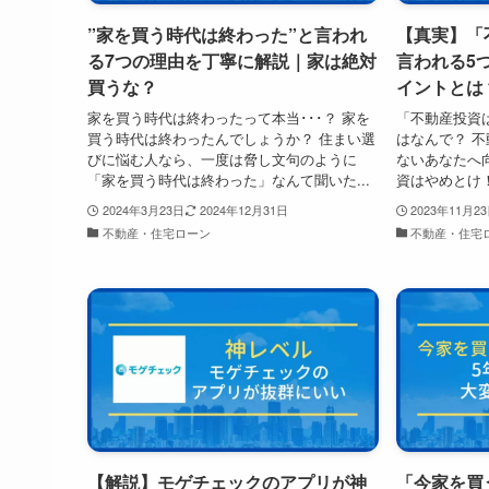
”家を買う時代は終わった”と言われ
【真実】「
る7つの理由を丁寧に解説｜家は絶対
言われる5
買うな？
イントとは
家を買う時代は終わったって本当･･･？ 家を
「不動産投資
買う時代は終わったんでしょうか？ 住まい選
はなんで？ 
びに悩む人なら、一度は脅し文句のように
ないあなたへ
「家を買う時代は終わった」なんて聞いた...
資はやめとけ！
2024年3月23日
2024年12月31日
2023年11月2
不動産・住宅ローン
不動産・住宅
【解説】モゲチェックのアプリが神
「今家を買