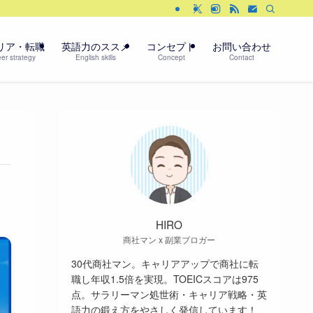
リア・転職
英語力のススメ
コンセプト
お問い合わせ
er strategy
English skills
Concept
Contact
HIRO
商社マン x 副業ブロガー
30代商社マン。キャリアアップで商社に転
職し年収1.5倍を実現。TOEICスコアは975
点。サラリーマン処世術・キャリア戦略・英
語力の鍛え方をやさしく発信しています！