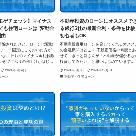
＆モゲチェック】マイナス
不動産投資のローンにオススメで
ても住宅ローンは”変動金
る銀行5社の最新金利・条件を比較
理由
初心者もOK
解除されたけど、ローンは変動
不動産投資用ローンを貸してくれるオスス
･･･？固定にしておいた方が
の金融機関はどこ？ 不動産価格の暴騰と
かな… 日銀のマイナス金利解除
せて、きっと皆さんが「不動産が儲かるな
そ17年ぶりの利上げがはじ...
投資してみたい」と思いはじめています...
日
2024年6月4日
2024年3月30日
2024年12月31日
ローン
不動産・住宅ローン