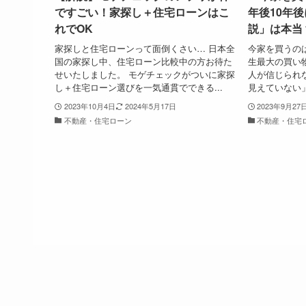
ですごい！家探し＋住宅ローンはこ
年後10年
れでOK
説」は本当
家探しと住宅ローンって面倒くさい… 日本全
今家を買うの
国の家探し中、住宅ローン比較中の方お待た
生最大の買い
せいたしました。 モゲチェックがついに家探
人が信じられな
し＋住宅ローン選びを一気通貫でできる...
見えていない」
2023年10月4日
2024年5月17日
2023年9月27
不動産・住宅ローン
不動産・住宅