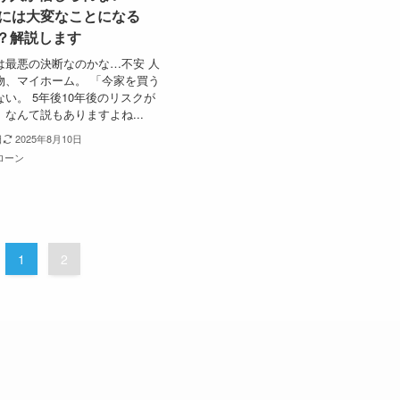
後には大変なことになる
？解説します
は最悪の決断なのかな…不安 人
物、マイホーム。 「今家を買う
い。 5年後10年後のリスクが
なんて説もありますよね...
日
2025年8月10日
ローン
1
2