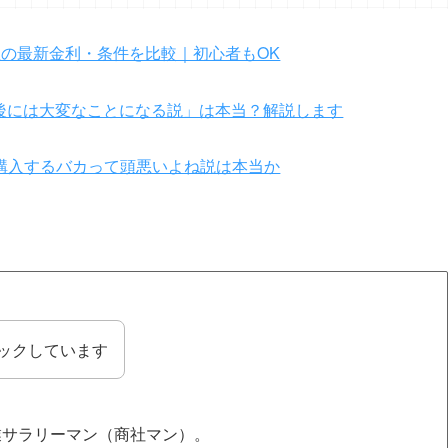
の最新金利・条件を比較｜初心者もOK
年後には大変なことになる説」は本当？解説します
購入するバカって頭悪いよね説は本当か
ハックしています
業サラリーマン（商社マン）。