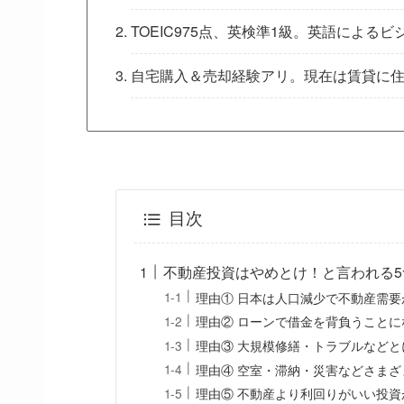
TOEIC975点、英検準1級。英語による
自宅購入＆売却経験アリ。現在は賃貸に
目次
不動産投資はやめとけ！と言われる5
理由① 日本は人口減少で不動産需要
理由② ローンで借金を背負うことに
理由③ 大規模修繕・トラブルなど
理由④ 空室・滞納・災害などさま
理由⑤ 不動産より利回りがいい投資