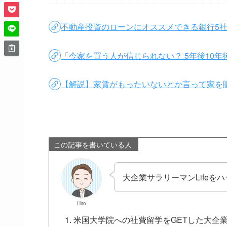
不動産投資のローンにオススメできる銀行5社
「今家を買う人が信じられない？ 5年後10
【解説】家賃がもったいないとか言って家を
この記事を書いている人
大企業サラリーマンLifeを
Hiro
米国大学院への社費留学をGETした大企