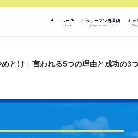
ホーム
サラリーマン処世術
キャ
Home
Salaryman wisdom
Care
やめとけ」言われる5つの理由と成功の3