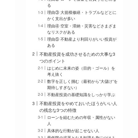
る
理由③ 大規模修繕・トラブルなどとに
かく支出が多い
理由④ 空室・滞納・災害などさまざま
なリスクがある
理由⑤ 不動産より利回りがいい投資が
ある
不動産投資を成功させるための大事な3
つのポイント
はじめに未来の姿（目的・ゴール）を
考え抜く
数字を正しく掴む（最初から”大儲け”を
期待しすぎない）
不動産投資の基礎知識をしっかり学ぶ
不動産投資をやめておいたほうがいい人
の残念な3つの特徴
ローンを組むための年収・属性がない
人
具体的な行動が起こせない人
最低限の武器となる知識を身につけよ