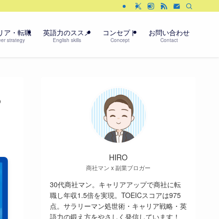
リア・転職
英語力のススメ
コンセプト
お問い合わせ
er strategy
English skills
Concept
Contact
つ
HIRO
商社マン x 副業ブロガー
30代商社マン。キャリアアップで商社に転
職し年収1.5倍を実現。TOEICスコアは975
点。サラリーマン処世術・キャリア戦略・英
語力の鍛え方をやさしく発信しています！