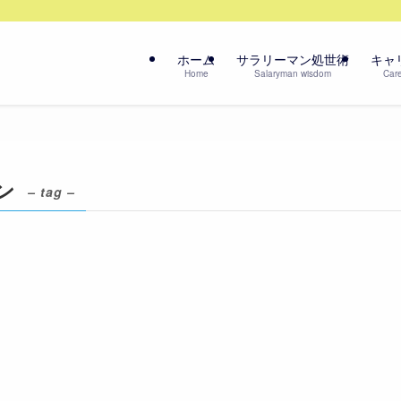
ホーム
サラリーマン処世術
キャ
Home
Salaryman wisdom
Care
ン
– tag –