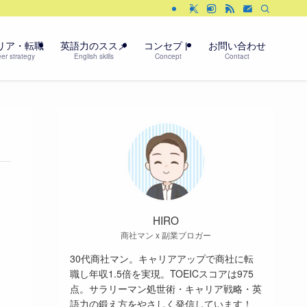
リア・転職
英語力のススメ
コンセプト
お問い合わせ
er strategy
English skills
Concept
Contact
HIRO
商社マン x 副業ブロガー
30代商社マン。キャリアアップで商社に転
職し年収1.5倍を実現。TOEICスコアは975
点。サラリーマン処世術・キャリア戦略・英
語力の鍛え方をやさしく発信しています！