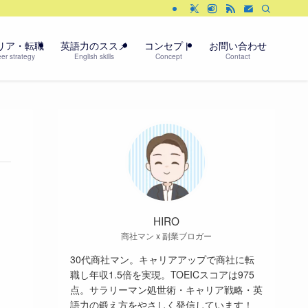
リア・転職
英語力のススメ
コンセプト
お問い合わせ
er strategy
English skills
Concept
Contact
HIRO
商社マン x 副業ブロガー
30代商社マン。キャリアアップで商社に転
職し年収1.5倍を実現。TOEICスコアは975
点。サラリーマン処世術・キャリア戦略・英
語力の鍛え方をやさしく発信しています！